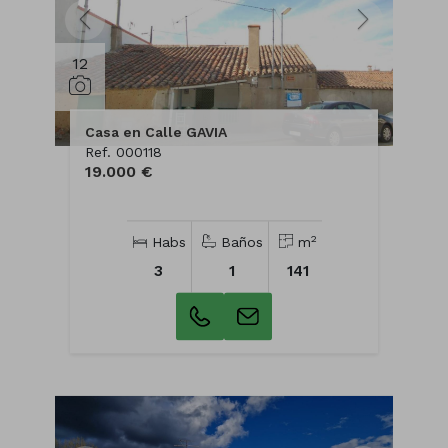
12
Casa en Calle GAVIA
Ref. 000118
19.000 €
2
Habs
Baños
m
3
1
141