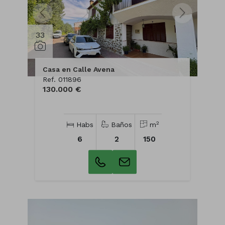
33
Casa en Calle Avena
Ref. 011896
130.000 €
2
Habs
Baños
m
6
2
150