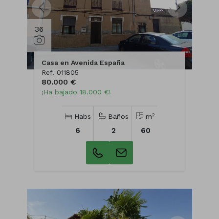
36
Casa en Avenida España
Ref. 011805
80.000 €
¡Ha bajado 18.000 €!
2
Habs
Baños
m
6
2
60