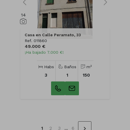
14
Casa en Calle Peramato, 33
Ref. 011860
49.000 €
¡Ha bajado 7.000 €!
2
Habs
Baños
m
3
1
150
chevron_right
1
2
3
...
6