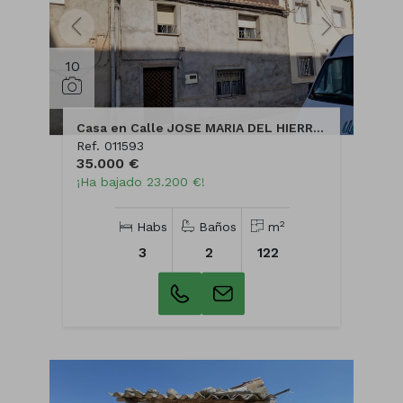
10
Casa en Calle JOSE MARIA DEL HIERRO, 45
Ref. 011593
35.000 €
¡Ha bajado 23.200 €!
2
Habs
Baños
m
3
2
122