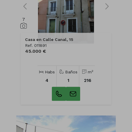
7
Casa en Calle Canal, 15
Ref. 011891
45.000 €
2
Habs
Baños
m
4
1
216