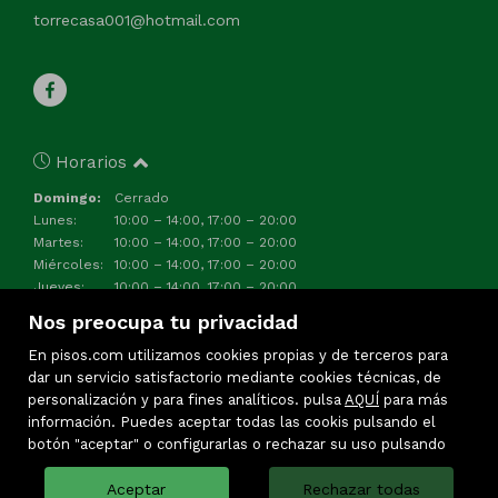
torrecasa001@hotmail.com
Horarios
Domingo:
Cerrado
Lunes:
10:00 – 14:00, 17:00 – 20:00
Martes:
10:00 – 14:00, 17:00 – 20:00
Miércoles:
10:00 – 14:00, 17:00 – 20:00
Jueves:
10:00 – 14:00, 17:00 – 20:00
Viernes:
10:00 – 14:00, 17:00 – 20:00
Nos preocupa tu privacidad
Sábado:
Cerrado
En pisos.com utilizamos cookies propias y de terceros para
dar un servicio satisfactorio mediante cookies técnicas, de
personalización y para fines analíticos. pulsa
AQUÍ
para más
información. Puedes aceptar todas las cookis pulsando el
botón "aceptar" o configurarlas o rechazar su uso pulsando
Aceptar
Rechazar todas