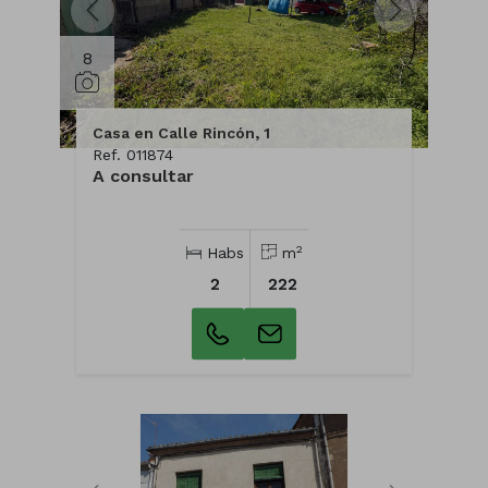
8
Casa en Calle Rincón, 1
Ref. 011874
A consultar
2
Habs
m
2
222