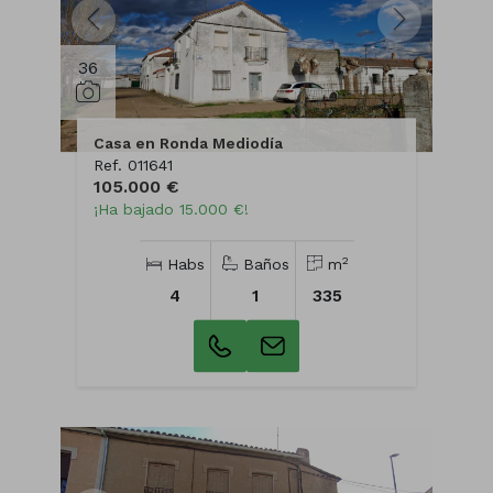
36
Casa en Ronda Mediodía
Ref. 011641
105.000 €
¡Ha bajado 15.000 €!
2
Habs
Baños
m
4
1
335