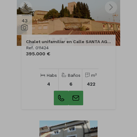
43
Chalet unifamiliar en Calle SANTA AGUEDA
Ref. 011424
395.000 €
2
Habs
Baños
m
4
6
422