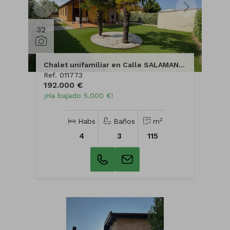
32
Chalet unifamiliar en Calle SALAMANCA
Ref. 011773
192.000 €
¡Ha bajado 5.000 €!
2
Habs
Baños
m
4
3
115